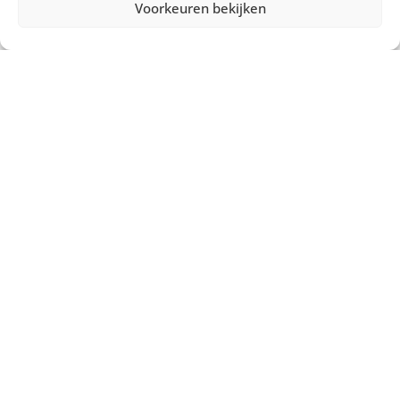
Voorkeuren bekijken
Misschien heb je ook interesse in ...
€
5,50
excl. BTW