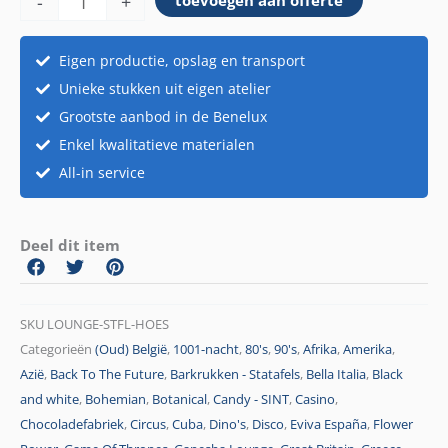
-
+
toevoegen aan offerte
aantal
Eigen productie, opslag en transport
Unieke stukken uit eigen atelier
Grootste aanbod in de Benelux
Enkel kwalitatieve materialen
All-in service
Deel dit item
SKU
LOUNGE-STFL-HOES
Categorieën
(Oud) België
,
1001-nacht
,
80's
,
90's
,
Afrika
,
Amerika
,
Azië
,
Back To The Future
,
Barkrukken - Statafels
,
Bella Italia
,
Black
and white
,
Bohemian
,
Botanical
,
Candy - SINT
,
Casino
,
Chocoladefabriek
,
Circus
,
Cuba
,
Dino's
,
Disco
,
Eviva España
,
Flower