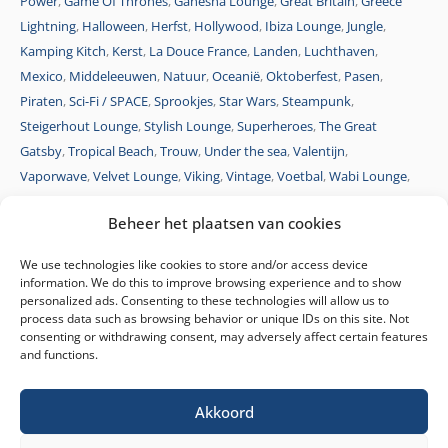
Power
,
Game Of Thrones
,
Ganesha Lounge
,
Great Britain
,
Greece
Lightning
,
Halloween
,
Herfst
,
Hollywood
,
Ibiza Lounge
,
Jungle
,
Kamping Kitch
,
Kerst
,
La Douce France
,
Landen
,
Luchthaven
,
Mexico
,
Middeleeuwen
,
Natuur
,
Oceanië
,
Oktoberfest
,
Pasen
,
Piraten
,
Sci-Fi / SPACE
,
Sprookjes
,
Star Wars
,
Steampunk
,
Steigerhout Lounge
,
Stylish Lounge
,
Superheroes
,
The Great
Gatsby
,
Tropical Beach
,
Trouw
,
Under the sea
,
Valentijn
,
Vaporwave
,
Velvet Lounge
,
Viking
,
Vintage
,
Voetbal
,
Wabi Lounge
,
Wenge Lounge
,
Western
,
Winter wonderland
,
Wonderland
Beheer het plaatsen van cookies
We use technologies like cookies to store and/or access device
information. We do this to improve browsing experience and to show
personalized ads. Consenting to these technologies will allow us to
process data such as browsing behavior or unique IDs on this site. Not
consenting or withdrawing consent, may adversely affect certain features
and functions.
Akkoord