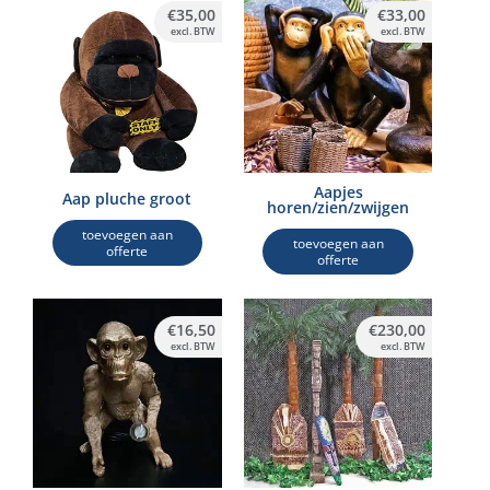
€
35,00
€
33,00
excl. BTW
excl. BTW
Aapjes
Aap pluche groot
horen/zien/zwijgen
toevoegen aan
toevoegen aan
offerte
offerte
€
16,50
€
230,00
excl. BTW
excl. BTW