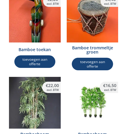
excl. BTW
excl. BTW
Bamboe trommeltje
Bamboe toekan
groen
toevoegen aan
toevoegen aan
offerte
offerte
€
22,00
€
16,50
excl. BTW
excl. BTW