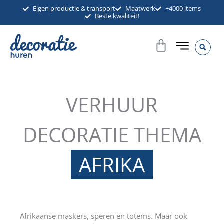
Ga
Eigen productie & transport
Maatwerk
+4000 items
Beste kwaliteit!
naar
de
Winkelwag
inhoud
VERHUUR
DECORATIE THEMA
AFRIKA
Afrikaanse maskers, speren en totems. Maar ook