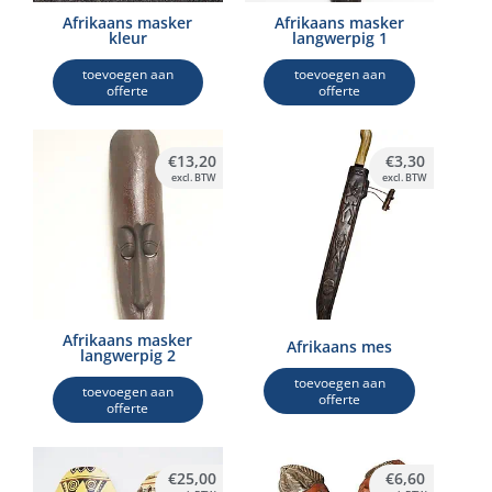
Afrikaans masker
Afrikaans masker
kleur
langwerpig 1
toevoegen aan
toevoegen aan
offerte
offerte
€
13,20
€
3,30
excl. BTW
excl. BTW
Afrikaans masker
Afrikaans mes
langwerpig 2
toevoegen aan
toevoegen aan
offerte
offerte
€
25,00
€
6,60