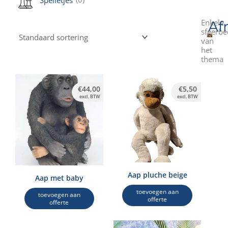
Spelletjes
Enkele
Afr
sfeerbe
van
het
thema
€
44,00
€
5,50
excl. BTW
excl. BTW
Aap pluche beige
Aap met baby
toevoegen aan
toevoegen aan
offerte
offerte