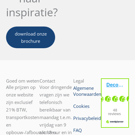
inspiratie?
download onze
brochure
Goed om weten
Contact
Legal
Alle prijzen op
Voor dringende
Algemene
Voorwaarden
onze website
vragen zijn we
zijn exclusief
telefonisch
Cookies
21% BTW,
bereikbaar van
transportkosten
maandag t.e.m.
Privacybeleid
en
vrijdag van 9
FAQ
opbouw-/afbouwkosten.
tot 18 uur en in