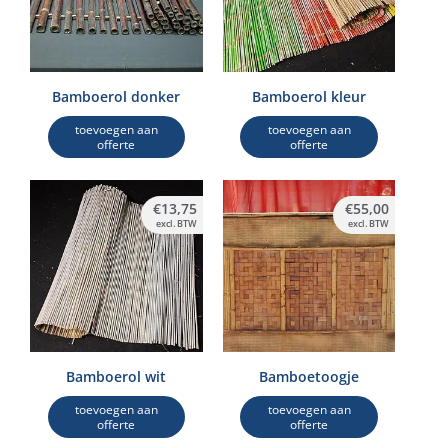
Bamboerol donker
Bamboerol kleur
toevoegen aan
toevoegen aan
offerte
offerte
€
13,75
€
55,00
excl. BTW
excl. BTW
Bamboerol wit
Bamboetoogje
toevoegen aan
toevoegen aan
offerte
offerte