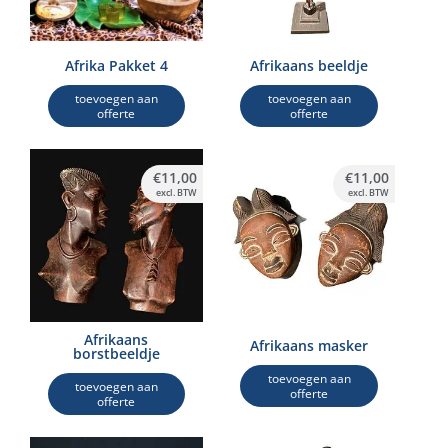
Afrika Pakket 4
Afrikaans beeldje
toevoegen aan
toevoegen aan
offerte
offerte
€
11,00
€
11,00
excl. BTW
excl. BTW
Afrikaans
Afrikaans masker
borstbeeldje
toevoegen aan
toevoegen aan
offerte
offerte