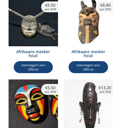
€
5,50
€
8,80
excl. BTW
excl. BTW
Afrikaans masker
Afrikaans masker
hout
hout
toevoegen aan
toevoegen aan
offerte
offerte
€
5,50
€
13,20
excl. BTW
excl. BTW