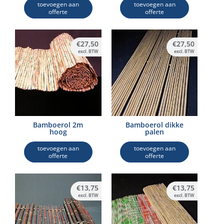
toevoegen aan
toevoegen aan
offerte
offerte
€
27,50
€
27,50
excl. BTW
excl. BTW
Bamboerol 2m
Bamboerol dikke
hoog
palen
toevoegen aan
toevoegen aan
offerte
offerte
€
13,75
€
13,75
excl. BTW
excl. BTW