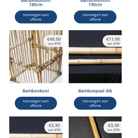
Bamboeboom
Bamboeboom
180cm
190cm
toevoegen aan
toevoegen aan
offerte
offerte
€
49,50
€
11,00
excl. BTW
excl. BTW
Bamboekooi
Bamboepaal dik
toevoegen aan
toevoegen aan
offerte
offerte
€
3,30
€
3,30
excl. BTW
excl. BTW