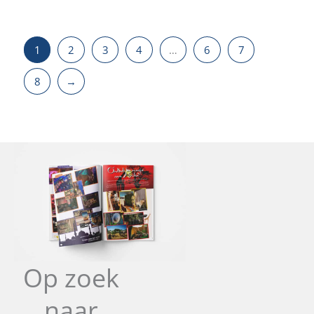
1
2
3
4
…
6
7
8
→
Op zoek
naar