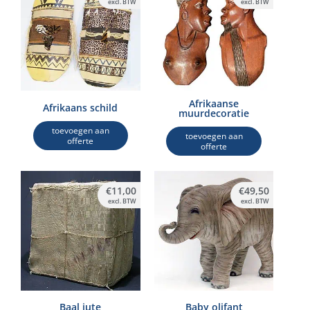
excl. BTW
excl. BTW
Afrikaanse
Afrikaans schild
muurdecoratie
toevoegen aan
toevoegen aan
offerte
offerte
€
11,00
€
49,50
excl. BTW
excl. BTW
Baal jute
Baby olifant