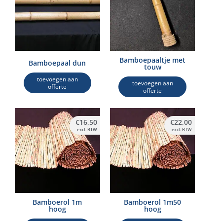
Bamboepaaltje met
Bamboepaal dun
touw
toevoegen aan
toevoegen aan
offerte
offerte
€
16,50
€
22,00
excl. BTW
excl. BTW
Bamboerol 1m
Bamboerol 1m50
hoog
hoog