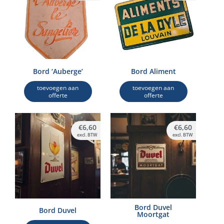
Bord ‘Auberge’
Bord Aliment
toevoegen aan
toevoegen aan
offerte
offerte
€
6,60
€
6,60
excl. BTW
excl. BTW
Bord Duvel
Bord Duvel
Moortgat