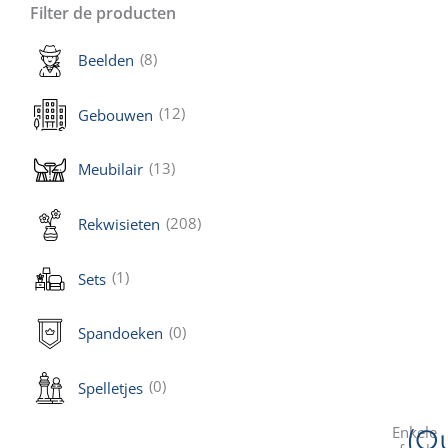
Filter de producten
(8)
Beelden
(12)
Gebouwen
(13)
Meubilair
(208)
Rekwisieten
(1)
Sets
(0)
Spandoeken
(0)
Spelletjes
Enkele
(O