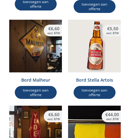
toevoegen aan
toevoegen aan
offerte
offerte
€
6,60
€
5,50
excl. BTW
excl. BTW
Bord Malheur
Bord Stella Artois
toevoegen aan
toevoegen aan
offerte
offerte
€
6,60
€
44,00
excl. BTW
excl. BTW