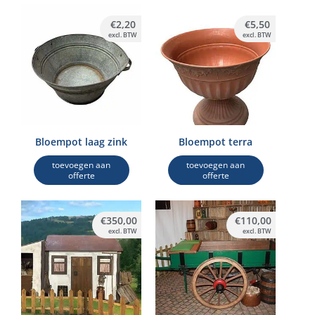
€
2,20
€
5,50
excl. BTW
excl. BTW
Bloempot laag zink
Bloempot terra
toevoegen aan
toevoegen aan
offerte
offerte
€
350,00
€
110,00
excl. BTW
excl. BTW