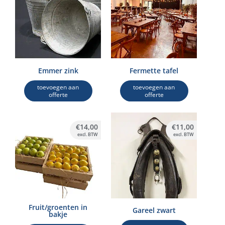
Emmer zink
Fermette tafel
toevoegen aan
toevoegen aan
offerte
offerte
€
14,00
€
11,00
excl. BTW
excl. BTW
Fruit/groenten in
Gareel zwart
bakje