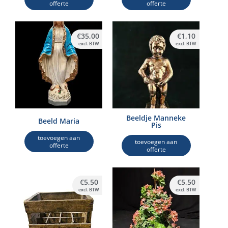
offerte
offerte
€
35,00
€
1,10
excl. BTW
excl. BTW
Beeldje Manneke
Beeld Maria
Pis
toevoegen aan
toevoegen aan
offerte
offerte
€
5,50
€
5,50
excl. BTW
excl. BTW