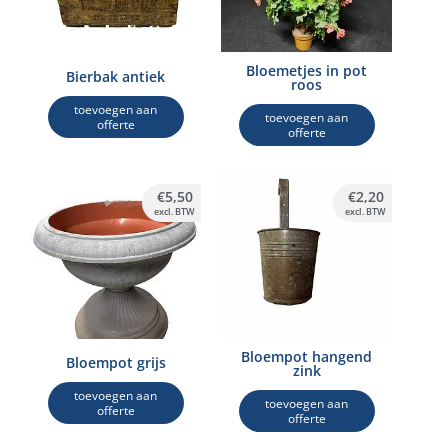
Bloemetjes in pot
Bierbak antiek
roos
toevoegen aan
toevoegen aan
offerte
offerte
€
5,50
€
2,20
excl. BTW
excl. BTW
Bloempot hangend
Bloempot grijs
zink
toevoegen aan
toevoegen aan
offerte
offerte