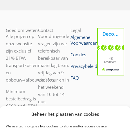
Goed om weten
Contact
Legal
Alle prijzen op
Voor dringende
Algemene
Voorwaarden
onze website
vragen zijn we
zijn exclusief
telefonisch
Cookies
21% BTW,
bereikbaar van
transportkosten
maandag t.e.m.
Privacybeleid
en
vrijdag van 9
FAQ
opbouw-/afbouwkosten.
tot 18 uur en in
het weekend
Minimum
van 10 tot 14
bestelbedrag is
uur.
€500 excl. BTW.
Transport door
052 55 05 72
Beheer het plaatsen van cookies
onze diensten
0476 40 53 42
We use technologies like cookies to store and/or access device
mogelijk.
Voor andere