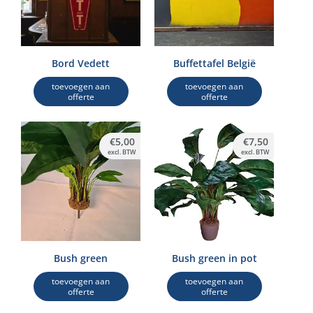
Bord Vedett
Buffettafel België
toevoegen aan
toevoegen aan
offerte
offerte
€
5,00
€
7,50
excl. BTW
excl. BTW
Bush green
Bush green in pot
toevoegen aan
toevoegen aan
offerte
offerte