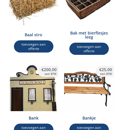
Bak met bierflesjes
Baal stro
leeg
toevoegen aan
toevoegen aan
offerte
offerte
€
200,00
€
25,00
excl. BTW
excl. BTW
Bank
Bankje
toevoegen aan
toevoegen aan