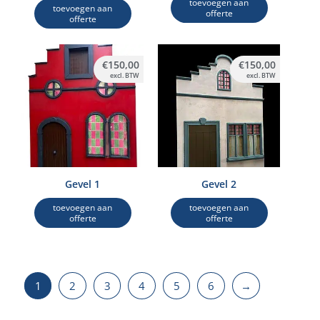
toevoegen aan
toevoegen aan
offerte
offerte
€
150,00
€
150,00
excl. BTW
excl. BTW
Gevel 1
Gevel 2
toevoegen aan
toevoegen aan
offerte
offerte
1
2
3
4
5
6
→