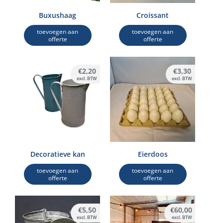
Buxushaag
Croissant
toevoegen aan
toevoegen aan
offerte
offerte
€
2,20
€
3,30
excl. BTW
excl. BTW
Decoratieve kan
Eierdoos
toevoegen aan
toevoegen aan
offerte
offerte
€
5,50
€
60,00
excl. BTW
excl. BTW