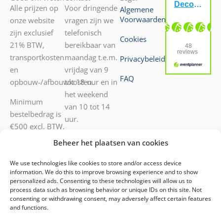
Alle prijzen op
Voor dringende
Algemene
Voorwaarden
onze website
vragen zijn we
zijn exclusief
telefonisch
Cookies
21% BTW,
bereikbaar van
transportkosten
maandag t.e.m.
Privacybeleid
en
vrijdag van 9
FAQ
opbouw-/afbouwkosten.
tot 18 uur en in
het weekend
Minimum
van 10 tot 14
bestelbedrag is
uur.
€500 excl. BTW.
Transport door
052 55 05 72
Beheer het plaatsen van cookies
onze diensten
0476 40 53 42
mogelijk.
Voor andere
We use technologies like cookies to store and/or access device
information. We do this to improve browsing experience and to show
vragen kunt u
personalized ads. Consenting to these technologies will allow us to
ons mailen
process data such as browsing behavior or unique IDs on this site. Not
consenting or withdrawing consent, may adversely affect certain features
op
info@decoratiehuren.be
.
and functions.