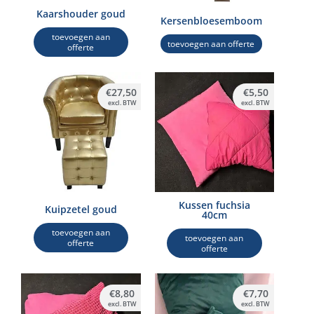
Kaarshouder goud
Kersenbloesemboom
toevoegen aan
toevoegen aan offerte
offerte
€
27,50
€
5,50
excl. BTW
excl. BTW
Kussen fuchsia
Kuipzetel goud
40cm
toevoegen aan
toevoegen aan
offerte
offerte
€
8,80
€
7,70
excl. BTW
excl. BTW