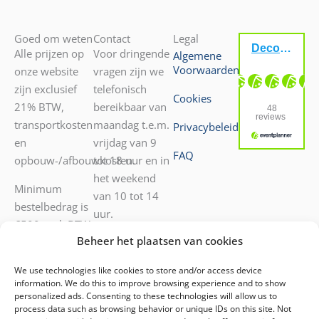
Goed om weten
Contact
Legal
Alle prijzen op
Voor dringende
Algemene
Voorwaarden
onze website
vragen zijn we
zijn exclusief
telefonisch
Cookies
21% BTW,
bereikbaar van
transportkosten
maandag t.e.m.
Privacybeleid
en
vrijdag van 9
FAQ
opbouw-/afbouwkosten.
tot 18 uur en in
het weekend
Minimum
van 10 tot 14
bestelbedrag is
uur.
€500 excl. BTW.
Beheer het plaatsen van cookies
Transport door
052 55 05 72
onze diensten
0476 40 53 42
We use technologies like cookies to store and/or access device
mogelijk.
Voor andere
information. We do this to improve browsing experience and to show
vragen kunt u
personalized ads. Consenting to these technologies will allow us to
process data such as browsing behavior or unique IDs on this site. Not
ons mailen