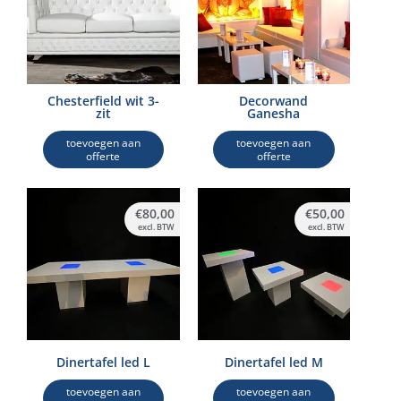
Chesterfield wit 3-
Decorwand
zit
Ganesha
toevoegen aan
toevoegen aan
offerte
offerte
€
80,00
€
50,00
excl. BTW
excl. BTW
Dinertafel led L
Dinertafel led M
toevoegen aan
toevoegen aan