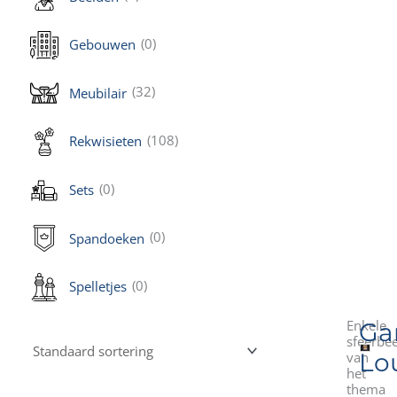
(0)
Gebouwen
(32)
Meubilair
(108)
Rekwisieten
(0)
Sets
(0)
Spandoeken
(0)
Spelletjes
Enkele
Ga
sfeerbe
Lo
van
het
thema