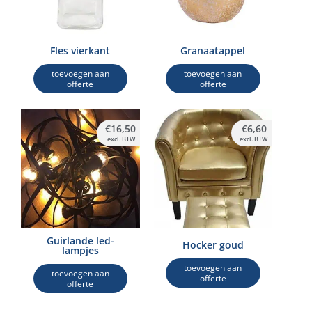
Fles vierkant
Granaatappel
toevoegen aan
toevoegen aan
offerte
offerte
€
16,50
€
6,60
excl. BTW
excl. BTW
Guirlande led-
Hocker goud
lampjes
toevoegen aan
toevoegen aan
offerte
offerte