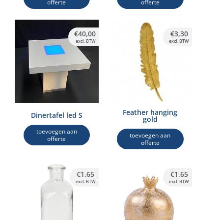
offerte
offerte
€
40,00
€
3,30
excl. BTW
excl. BTW
Feather hanging
Dinertafel led S
gold
toevoegen aan
toevoegen aan
offerte
offerte
€
1,65
€
1,65
excl. BTW
excl. BTW