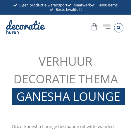
Ga
Eigen productie & transport
Maatwerk
+4000 items
Beste kwaliteit!
naar
de
Winkelwag
inhoud
VERHUUR
DECORATIE THEMA
GANESHA LOUNGE
Onze Ganesha Lounge bestaande uit witte wanden