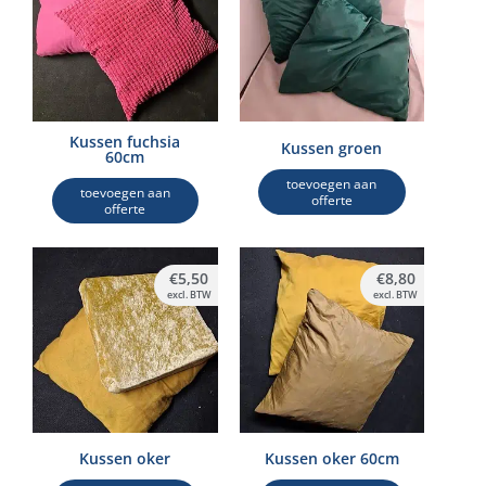
Kussen fuchsia
Kussen groen
60cm
toevoegen aan
toevoegen aan
offerte
offerte
€
5,50
€
8,80
excl. BTW
excl. BTW
Kussen oker
Kussen oker 60cm