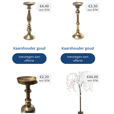
€
4,40
€
3,30
excl. BTW
excl. BTW
Kaarshouder goud
Kaarshouder goud
toevoegen aan
toevoegen aan
offerte
offerte
€
2,20
€
44,00
excl. BTW
excl. BTW