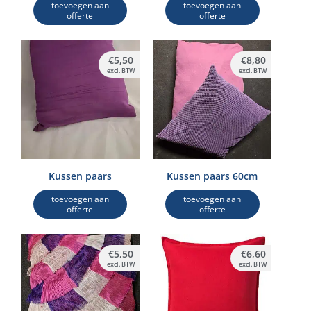
toevoegen aan
toevoegen aan
offerte
offerte
€
5,50
€
8,80
excl. BTW
excl. BTW
Kussen paars
Kussen paars 60cm
toevoegen aan
toevoegen aan
offerte
offerte
€
5,50
€
6,60
excl. BTW
excl. BTW