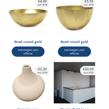
€
4,40
€
3,30
excl. BTW
excl. BTW
Bowl round gold
Bowl round gold
toevoegen aan
toevoegen aan
offerte
offerte
€
2,20
€
50,00
excl. BTW
excl. BTW