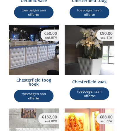
Ceramic vase
Chesterfield toog
toevoegen aan
toevoegen aan
offerte
offerte
€
50,00
€
90,00
excl. BTW
excl. BTW
Chesterfield toog
Chesterfield vaas
hoek
toevoegen aan
toevoegen aan
offerte
offerte
€
132,00
€
88,00
excl. BTW
excl. BTW