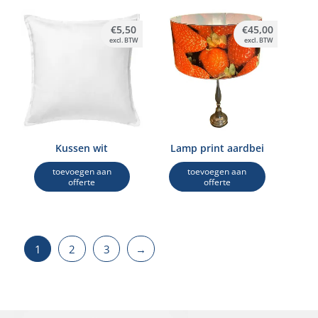
€
5,50
€
45,00
excl. BTW
excl. BTW
Kussen wit
Lamp print aardbei
toevoegen aan
toevoegen aan
offerte
offerte
1
2
3
→