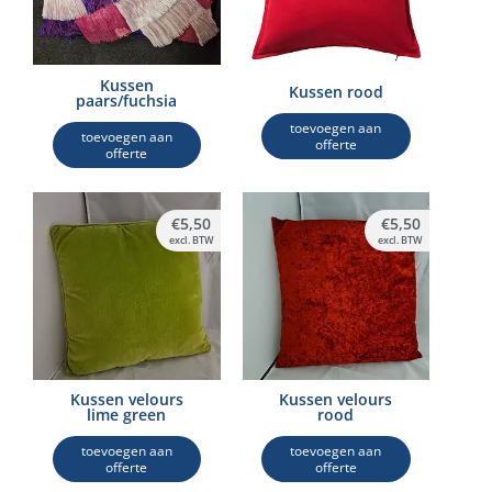
Kussen
Kussen rood
paars/fuchsia
toevoegen aan
toevoegen aan
offerte
offerte
€
5,50
€
5,50
excl. BTW
excl. BTW
Kussen velours
Kussen velours
lime green
rood
toevoegen aan
toevoegen aan
offerte
offerte