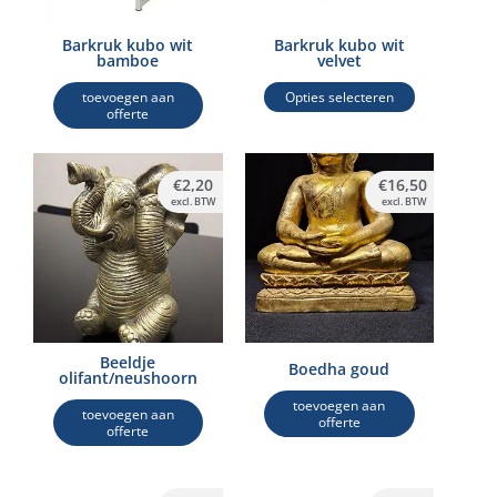
optie
kan
Barkruk kubo wit
Barkruk kubo wit
bamboe
velvet
gekozen
worden
toevoegen aan
Opties selecteren
offerte
op
de
productpagina
€
2,20
€
16,50
excl. BTW
excl. BTW
Beeldje
Boedha goud
olifant/neushoorn
toevoegen aan
toevoegen aan
offerte
offerte