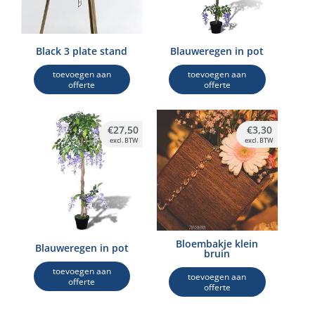
Black 3 plate stand
Blauweregen in pot
toevoegen aan
toevoegen aan
offerte
offerte
€
27,50
€
3,30
excl. BTW
excl. BTW
Bloembakje klein
Blauweregen in pot
bruin
toevoegen aan
toevoegen aan
offerte
offerte