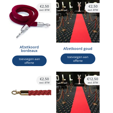
€
2,50
€
2,50
excl. BTW
excl. BTW
Afzetkoord
Afzetkoord goud
bordeaux
toevoegen aan
toevoegen aan
offerte
offerte
€
2,50
€
12,50
excl. BTW
excl. BTW