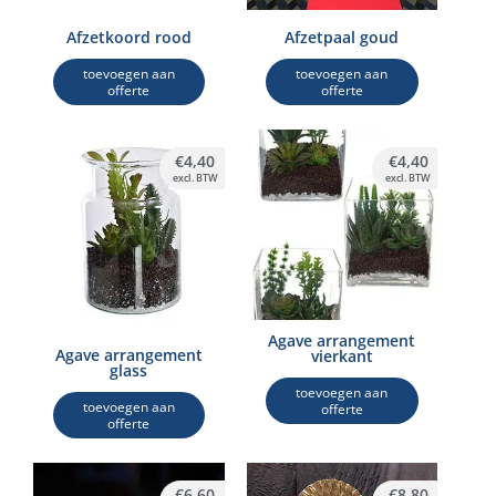
Afzetkoord rood
Afzetpaal goud
toevoegen aan
toevoegen aan
offerte
offerte
€
4,40
€
4,40
excl. BTW
excl. BTW
Agave arrangement
Agave arrangement
vierkant
glass
toevoegen aan
toevoegen aan
offerte
offerte
€
6,60
€
8,80