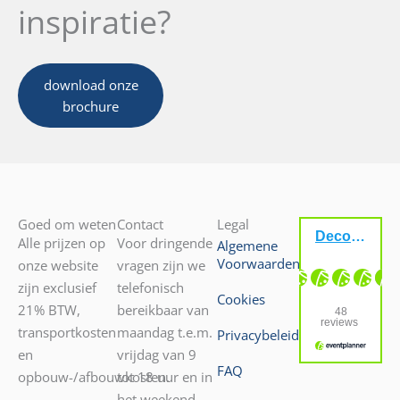
inspiratie?
download onze
brochure
Goed om weten
Contact
Legal
Alle prijzen op
Voor dringende
Algemene
Voorwaarden
onze website
vragen zijn we
zijn exclusief
telefonisch
Cookies
21% BTW,
bereikbaar van
transportkosten
maandag t.e.m.
Privacybeleid
en
vrijdag van 9
FAQ
opbouw-/afbouwkosten.
tot 18 uur en in
het weekend