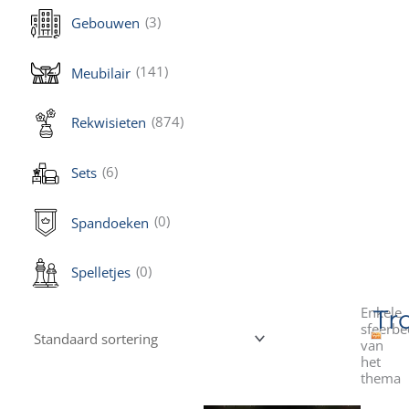
(3)
Gebouwen
(141)
Meubilair
(874)
Rekwisieten
(6)
Sets
(0)
Spandoeken
(0)
Spelletjes
Enkele
Tr
sfeerbe
van
het
thema