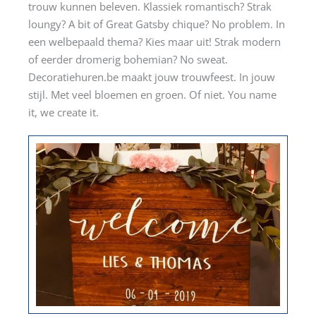
trouw kunnen beleven. Klassiek romantisch? Strak
loungy? A bit of Great Gatsby chique? No problem. In
een welbepaald thema? Kies maar uit! Strak modern
of eerder dromerig bohemian? No sweat.
Decoratiehuren.be maakt jouw trouwfeest. In jouw
stijl. Met veel bloemen en groen. Of niet. You name
it, we create it.