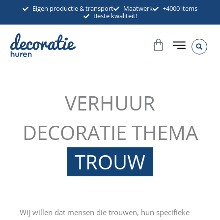
Ga
Eigen productie & transport
Maatwerk
+4000 items
Beste kwaliteit!
naar
de
Winkelwag
inhoud
VERHUUR
DECORATIE THEMA
TROUW
Wij willen dat mensen die trouwen, hun specifieke