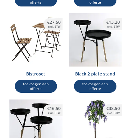
offerte
offerte
€
27,50
€
13,20
excl. BTW
excl. BTW
Bistroset
Black 2 plate stand
toevoegen aan
toevoegen aan
offerte
offerte
€
16,50
€
38,50
excl. BTW
excl. BTW