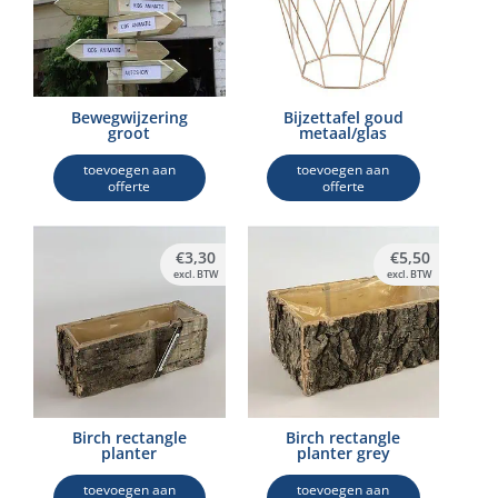
Bewegwijzering
Bijzettafel goud
groot
metaal/glas
toevoegen aan
toevoegen aan
offerte
offerte
€
3,30
€
5,50
excl. BTW
excl. BTW
Birch rectangle
Birch rectangle
planter
planter grey
toevoegen aan
toevoegen aan