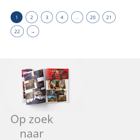
1
2
3
4
…
20
21
22
→
Op zoek
naar