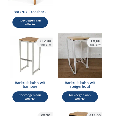
Barkruk Crossback
toevoegen aan
offerte
€
12,00
€
8,00
excl. BTW
excl. BTW
Barkruk kubo wit
Barkruk kubo wit
bamboe
steigerhout
toevoegen aan
toevoegen aan
offerte
offerte
Dit
€
8,20
€
12,00