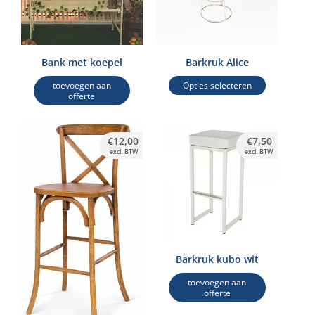
variaties.
Deze
optie
kan
Bank met koepel
Barkruk Alice
gekozen
toevoegen aan
Opties selecteren
worden
offerte
op
de
€
12,00
€
7,50
productpagina
excl. BTW
excl. BTW
Barkruk kubo wit
toevoegen aan
offerte