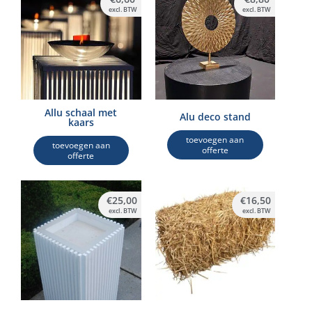
excl. BTW
excl. BTW
Allu schaal met
Alu deco stand
kaars
toevoegen aan
toevoegen aan
offerte
offerte
€
25,00
€
16,50
excl. BTW
excl. BTW