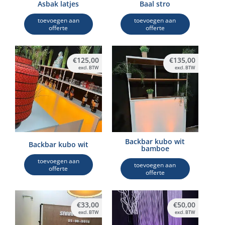
Asbak latjes
Baal stro
toevoegen aan
toevoegen aan
offerte
offerte
€
125,00
€
135,00
excl. BTW
excl. BTW
Backbar kubo wit
Backbar kubo wit
bamboe
toevoegen aan
toevoegen aan
offerte
offerte
€
33,00
€
50,00
excl. BTW
excl. BTW