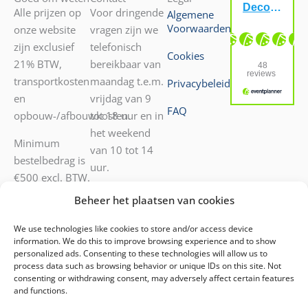
Alle prijzen op
Voor dringende
Algemene
Voorwaarden
onze website
vragen zijn we
zijn exclusief
telefonisch
Cookies
21% BTW,
bereikbaar van
transportkosten
maandag t.e.m.
Privacybeleid
en
vrijdag van 9
FAQ
opbouw-/afbouwkosten.
tot 18 uur en in
het weekend
Minimum
van 10 tot 14
bestelbedrag is
uur.
€500 excl. BTW.
Transport door
052 55 05 72
Beheer het plaatsen van cookies
onze diensten
0476 40 53 42
mogelijk.
Voor andere
We use technologies like cookies to store and/or access device
information. We do this to improve browsing experience and to show
vragen kunt u
personalized ads. Consenting to these technologies will allow us to
ons mailen
process data such as browsing behavior or unique IDs on this site. Not
consenting or withdrawing consent, may adversely affect certain features
op
info@decoratiehuren.be
.
and functions.