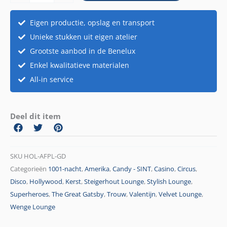
Eigen productie, opslag en transport
Unieke stukken uit eigen atelier
Grootste aanbod in de Benelux
Enkel kwalitatieve materialen
All-in service
Deel dit item
SKU
HOL-AFPL-GD
Categorieën
1001-nacht
,
Amerika
,
Candy - SINT
,
Casino
,
Circus
,
Disco
,
Hollywood
,
Kerst
,
Steigerhout Lounge
,
Stylish Lounge
,
Superheroes
,
The Great Gatsby
,
Trouw
,
Valentijn
,
Velvet Lounge
,
Wenge Lounge