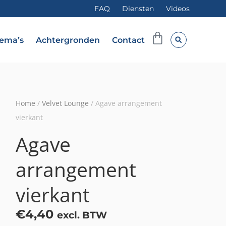
FAQ
Diensten
Videos
Winkelwag
ema’s
Achtergronden
Contact
Home
/
Velvet Lounge
/ Agave arrangement
vierkant
Agave
arrangement
vierkant
€
4,40
excl. BTW