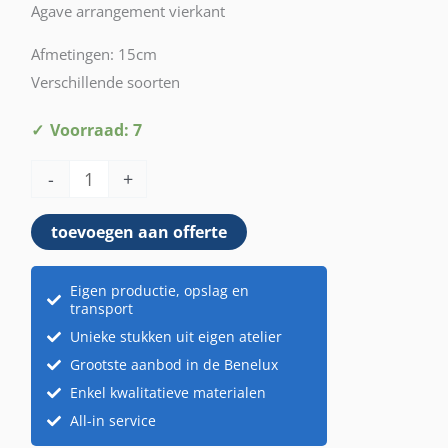
Agave arrangement vierkant
Afmetingen: 15cm
Verschillende soorten
Agave
Voorraad: 7
arrangement
-
+
vierkant
aantal
toevoegen aan offerte
Eigen productie, opslag en
transport
Unieke stukken uit eigen atelier
Grootste aanbod in de Benelux
Enkel kwalitatieve materialen
All-in service