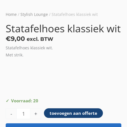
Home
/
Stylish Lounge
/ Statafelhoes klassiek wit
Statafelhoes klassiek wit
€
9,00
excl. BTW
Statafelhoes klassiek wit.
Met strik.
Statafelhoes
Voorraad: 20
klassiek
-
+
toevoegen aan offerte
wit
aantal