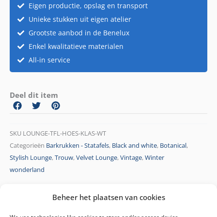
Eigen productie, opslag en transport
Unieke stukken uit eigen atelier
Grootste aanbod in de Benelux
Enkel kwalitatieve materialen
All-in service
Deel dit item
SKU
LOUNGE-TFL-HOES-KLAS-WT
Categorieën
Barkrukken - Statafels
,
Black and white
,
Botanical
,
Stylish Lounge
,
Trouw
,
Velvet Lounge
,
Vintage
,
Winter
wonderland
Beheer het plaatsen van cookies