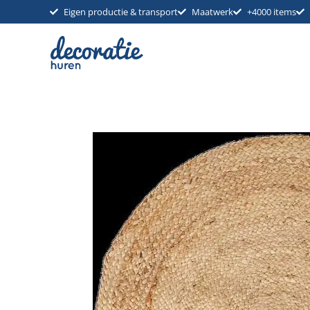
Ga
Eigen productie & transport
Maatwerk
+4000 items
naar
de
inhoud