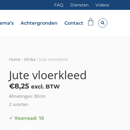
FAQ
Diensten
Videos
Winkelwag
ema’s
Achtergronden
Contact
Home
/
Afrika
/ Jute vloerkleed
Jute vloerkleed
€
8,25
excl. BTW
Afmetingen: 80cm
2 soorten
Jute
Voorraad: 10
vloerkleed