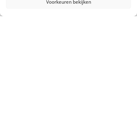
Voorkeuren bekijken
Misschien heb je ook interesse in ...
€
60,00
excl. BTW