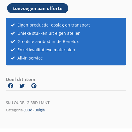
Aliment
toevoegen aan offerte
aantal
Eigen productie, opslag en transport
Unieke stukken uit eigen atelier
Grootste aanbod in de Benelux
Enkel kwalitatieve materialen
All-in service
Deel dit item
SKU
OUDBLG-BRD-LMNT
Categorie
(Oud) België