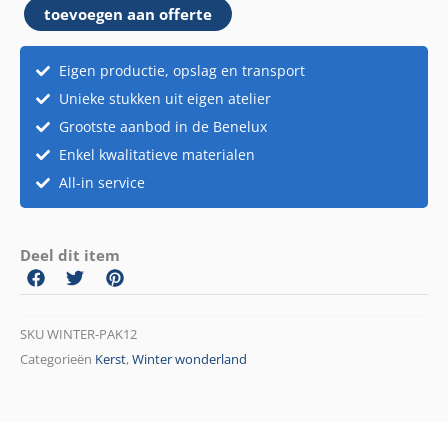
toevoegen aan offerte
10
aantal
Eigen productie, opslag en transport
Unieke stukken uit eigen atelier
Grootste aanbod in de Benelux
Enkel kwalitatieve materialen
All-in service
Deel dit item
SKU
WINTER-PAK12
Categorieën
Kerst
,
Winter wonderland