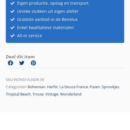
Eigen productie, opslag en transport
Unieke stukken uit eigen atelier
Grootste aanbod in de Benelux
Enkel kwalitatieve materialen
All-in service
Deel dit item
SKU
WOND-VLNDR-30
Categorieën
Bohemian
,
Herfst
,
La Douce France
,
Pasen
,
Sprookjes
,
Tropical Beach
,
Trouw
,
Vintage
,
Wonderland