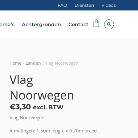
FAQ
Diensten
Videos
Winkelwag
ema’s
Achtergronden
Contact
Home
/
Landen
/ Vlag Noorwegen
Vlag
Noorwegen
€
3,30
excl. BTW
Vlag Noorwegen
Afmetingen: 1.50m lengte x 0.70m breed.