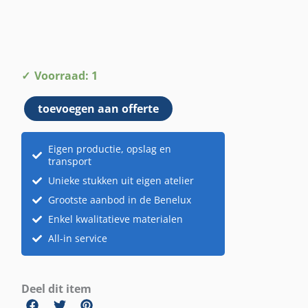
Vlag
Voorraad: 1
Noorwegen
toevoegen aan offerte
aantal
Eigen productie, opslag en
transport
Unieke stukken uit eigen atelier
Grootste aanbod in de Benelux
Enkel kwalitatieve materialen
All-in service
Deel dit item