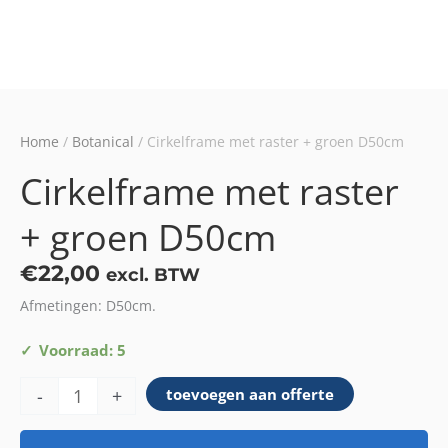
Home
/
Botanical
/ Cirkelframe met raster + groen D50cm
Cirkelframe met raster
+ groen D50cm
€
22,00
excl. BTW
Afmetingen: D50cm.
Cirkelframe
Voorraad: 5
met
-
+
toevoegen aan offerte
raster
+