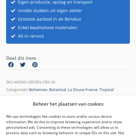
groen
Eigen productie, opslag en transport
D50cm
Unieke stukken uit eigen atelier
aantal
Grootste aanbod in de Benelux
Enkel kwalitatieve materialen
All-in service
Deel dit item
SKU
WOND-GROEN-CRK-50
Categorieën
Bohemian
,
Botanical
,
La Douce France
,
Tropical
Beach
,
Trouw
,
Velvet Lounge
,
Wonderland
Beheer het plaatsen van cookies
We use technologies like cookies to store and/or access device
information. We do this to improve browsing experience and to show
personalized ads. Consenting to these technologies will allow us to
process data such as browsing behavior or unique IDs on this site. Not