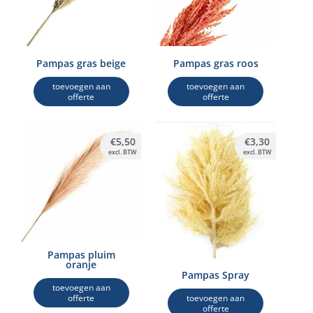
Pampas gras beige
Pampas gras roos
toevoegen aan
toevoegen aan
offerte
offerte
€
5,50
€
3,30
excl. BTW
excl. BTW
Pampas pluim
oranje
Pampas Spray
toevoegen aan
offerte
toevoegen aan
offerte