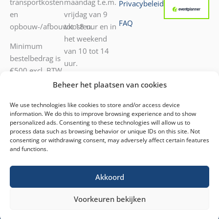
transportkosten
maandag t.e.m.
Privacybeleid
en
vrijdag van 9
FAQ
opbouw-/afbouwkosten.
tot 18 uur en in
het weekend
Minimum
van 10 tot 14
bestelbedrag is
uur.
€500 excl. BTW.
Transport door
052 55 05 72
Beheer het plaatsen van cookies
onze diensten
0476 40 53 42
We use technologies like cookies to store and/or access device
mogelijk.
Voor andere
information. We do this to improve browsing experience and to show
vragen kunt u
personalized ads. Consenting to these technologies will allow us to
ons mailen
process data such as browsing behavior or unique IDs on this site. Not
consenting or withdrawing consent, may adversely affect certain features
op
info@decoratiehuren.be
.
and functions.
Akkoord
Voorkeuren bekijken
© 2026 Double MP
|
Website gebouwd door
Pure
bv
GraphX