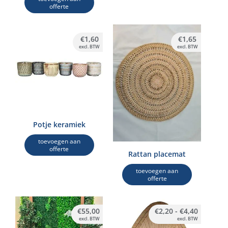
offerte
€
1,60
€
1,65
excl. BTW
excl. BTW
Potje keramiek
toevoegen aan
offerte
Rattan placemat
toevoegen aan
offerte
Dit
Prijsklas
€
55,00
€
2,20
-
€
4,40
product
€2,20
excl. BTW
excl. BTW
tot
heeft