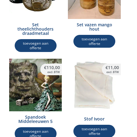
Set
Set vazen mango
theelichthouders
hout
draadmetaal
toevoegen aan
toevoegen aan
offerte
offerte
€
110,00
€
11,00
excl. BTW
excl. BTW
Spandoek
Stof Ivoor
Middeleeuwen 5
toevoegen aan
toevoegen aan
offerte
offerte