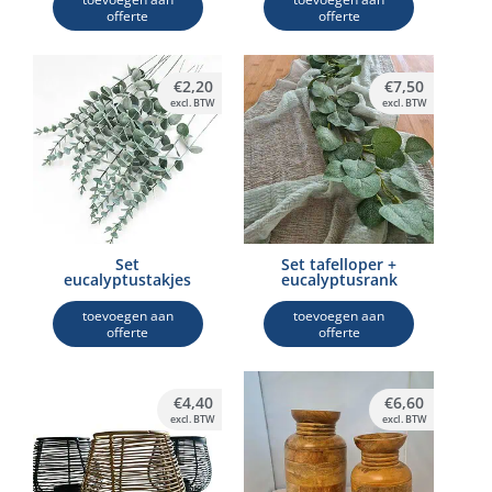
offerte
offerte
€
2,20
€
7,50
excl. BTW
excl. BTW
Set
Set tafelloper +
eucalyptustakjes
eucalyptusrank
toevoegen aan
toevoegen aan
offerte
offerte
€
4,40
€
6,60
excl. BTW
excl. BTW