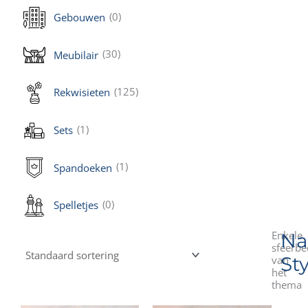
(0)
Gebouwen
(30)
Meubilair
(125)
Rekwisieten
(1)
Sets
(1)
Spandoeken
(0)
Spelletjes
Enkele
Na
sfeerbe
Sty
van
het
thema