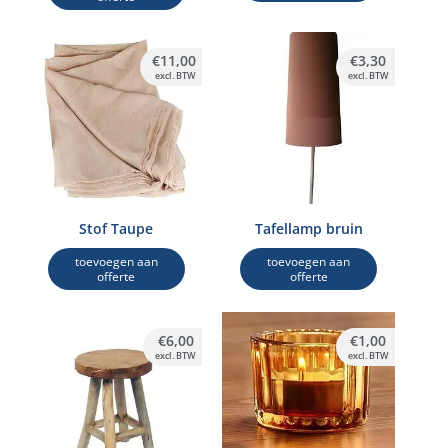
€
11,00
€
3,30
excl. BTW
excl. BTW
Stof Taupe
Tafellamp bruin
toevoegen aan
toevoegen aan
offerte
offerte
€
6,00
€
1,00
excl. BTW
excl. BTW