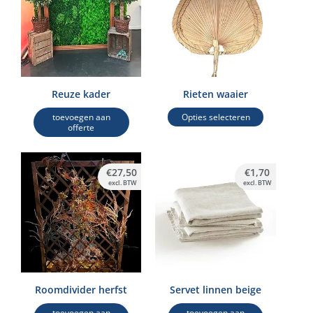
€4,40
meerdere
variaties.
Deze
optie
kan
Reuze kader
Rieten waaier
gekozen
toevoegen aan
Opties selecteren
worden
offerte
op
de
€
27,50
€
1,70
productpagina
excl. BTW
excl. BTW
Roomdivider herfst
Servet linnen beige
toevoegen aan
toevoegen aan