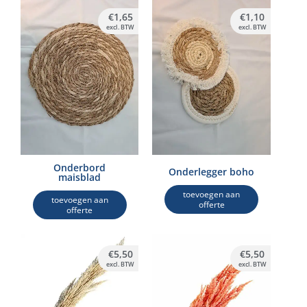
€
1,65
€
1,10
excl. BTW
excl. BTW
Onderbord
Onderlegger boho
maisblad
toevoegen aan
toevoegen aan
offerte
offerte
€
5,50
€
5,50
excl. BTW
excl. BTW