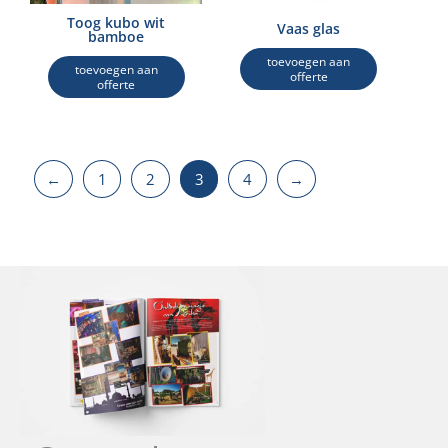
Toog kubo wit
Vaas glas
bamboe
toevoegen aan
toevoegen aan
offerte
offerte
←
1
2
3
4
→