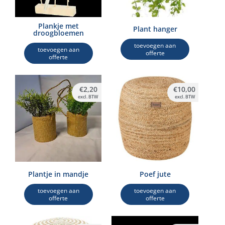
Plankje met
Plant hanger
droogbloemen
toevoegen aan
toevoegen aan
offerte
offerte
€
2,20
€
10,00
excl. BTW
excl. BTW
Plantje in mandje
Poef jute
toevoegen aan
toevoegen aan
offerte
offerte