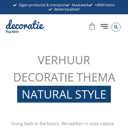
Ga
Eigen productie & transport
Maatwerk
+4000 items
Beste kwaliteit!
naar
de
Winkelwag
inhoud
VERHUUR
DECORATIE THEMA
NATURAL STYLE
Going back to the basics. We werken in onze natural