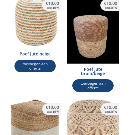
€
10,00
€
10,00
excl. BTW
excl. BTW
Poef jute beige
toevoegen aan
offerte
Poef jute
bruin/beige
toevoegen aan
offerte
€
10,00
€
10,00
excl. BTW
excl. BTW