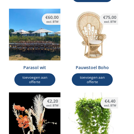
€
60,00
€
75,00
excl. BTW
excl. BTW
Parasol wit
Pauwstoel Boho
toevoegen aan
toevoegen aan
offerte
offerte
€
2,20
€
4,40
excl. BTW
excl. BTW