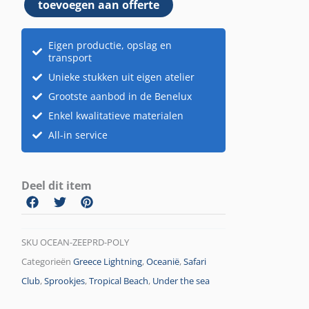
toevoegen aan offerte
Eigen productie, opslag en
transport
Unieke stukken uit eigen atelier
Grootste aanbod in de Benelux
Enkel kwalitatieve materialen
All-in service
Deel dit item
SKU
OCEAN-ZEEPRD-POLY
Categorieën
Greece Lightning
,
Oceanië
,
Safari
Club
,
Sprookjes
,
Tropical Beach
,
Under the sea