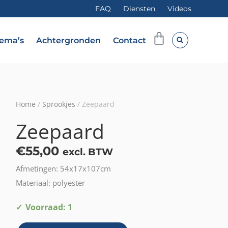
FAQ
Diensten
Videos
Winkelwag
ema’s
Achtergronden
Contact
Home
/
Sprookjes
/ Zeepaard
Zeepaard
€
55,00
excl. BTW
Afmetingen: 54x17x107cm
Materiaal: polyester
Zeepaard
Voorraad: 1
aantal