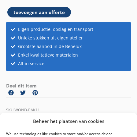
Pakket
toevoegen aan offerte
11
aantal
Eigen productie, opslag en transport
Unieke stukken uit eigen atelier
Grootste aanbod in de Benelux
Enkel kwalitatieve materialen
All-in service
Deel dit item
SKU
WOND-PAK11
Categorieën
Pasen
,
Sprookjes
,
Wonderland
Beheer het plaatsen van cookies
We use technologies like cookies to store and/or access device