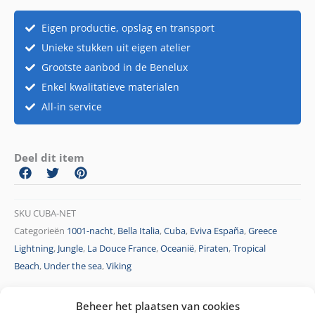
Eigen productie, opslag en transport
Unieke stukken uit eigen atelier
Grootste aanbod in de Benelux
Enkel kwalitatieve materialen
All-in service
Deel dit item
SKU
CUBA-NET
Categorieën
1001-nacht
,
Bella Italia
,
Cuba
,
Eviva España
,
Greece
Lightning
,
Jungle
,
La Douce France
,
Oceanië
,
Piraten
,
Tropical
Beach
,
Under the sea
,
Viking
Beheer het plaatsen van cookies