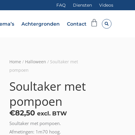
FAQ
Diensten
Videos
Winkelwag
ema’s
Achtergronden
Contact
Home
/
Halloween
/ Soultaker met
pompoen
Soultaker met
pompoen
€
82,50
excl. BTW
Soultaker met pompoen.
Afmetingen: 1m70 hoog.