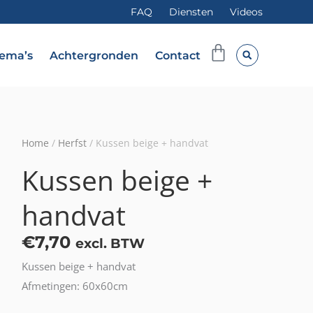
FAQ
Diensten
Videos
Winkelwag
ema’s
Achtergronden
Contact
Home
/
Herfst
/ Kussen beige + handvat
Kussen beige +
handvat
€
7,70
excl. BTW
Kussen beige + handvat
Afmetingen: 60x60cm