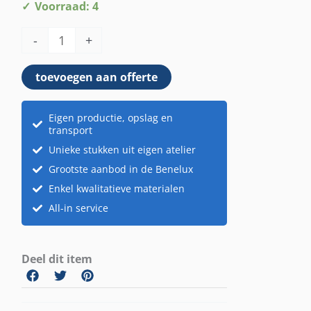
Kussen
Voorraad: 4
beige
-
+
+
handvat
toevoegen aan offerte
aantal
Eigen productie, opslag en
transport
Unieke stukken uit eigen atelier
Grootste aanbod in de Benelux
Enkel kwalitatieve materialen
All-in service
Deel dit item