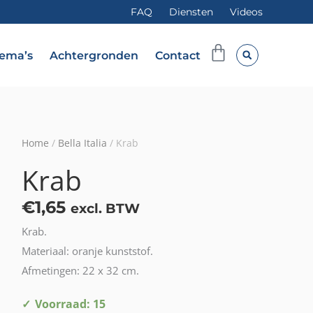
FAQ
Diensten
Videos
Winkelwag
ema’s
Achtergronden
Contact
Home
/
Bella Italia
/ Krab
Krab
€
1,65
excl. BTW
Krab.
Materiaal: oranje kunststof.
Afmetingen: 22 x 32 cm.
Krab
Voorraad: 15