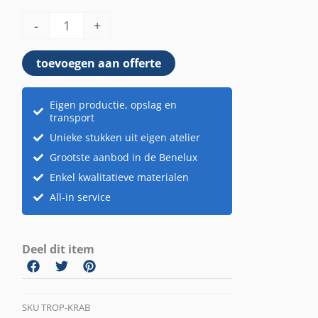
aantal
-
+
toevoegen aan offerte
Eigen productie, opslag en
transport
Unieke stukken uit eigen atelier
Grootste aanbod in de Benelux
Enkel kwalitatieve materialen
All-in service
Deel dit item
SKU
TROP-KRAB