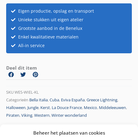
Eigen productie, opslag en transport
Unieke stukken uit eigen atelier
Grootste aanbod in de Benelux
Enkel kwalitatieve materialen
All-in service
Deel dit item
SKU
WES-WIEL-KL
Categorieën
Bella Italia
,
Cuba
,
Eviva España
,
Greece Lightning
,
Halloween
,
Jungle
,
Kerst
,
La Douce France
,
Mexico
,
Middeleeuwen
,
Piraten
,
Viking
,
Western
,
Winter wonderland
Beheer het plaatsen van cookies