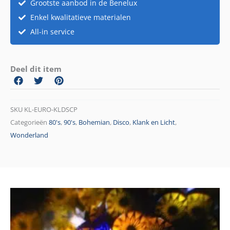
Grootste aanbod in de Benelux
Enkel kwalitatieve materialen
All-in service
Deel dit item
SKU
KL-EURO-KLDSCP
Categorieën
80's
,
90's
,
Bohemian
,
Disco
,
Klank en Licht
,
Wonderland