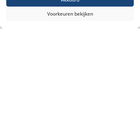
Voorkeuren bekijken
Misschien heb je ook interesse in ...
€
5,50
excl. BTW