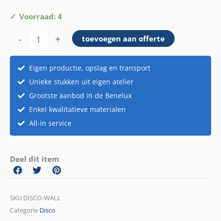
Discowall
Voorraad: 4
aantal
-
+
toevoegen aan offerte
Eigen productie, opslag en transport
Unieke stukken uit eigen atelier
Grootste aanbod in de Benelux
Enkel kwalitatieve materialen
All-in service
Deel dit item
SKU
DISCO-WALL
Categorie
Disco