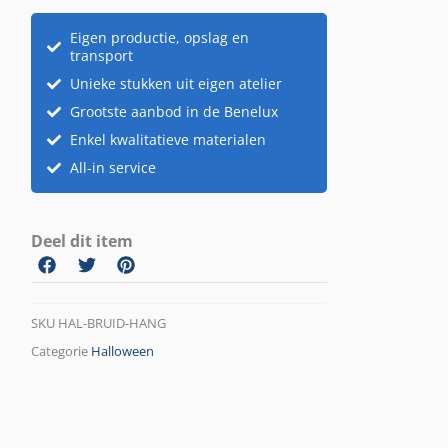
Eigen productie, opslag en
transport
Unieke stukken uit eigen atelier
Grootste aanbod in de Benelux
Enkel kwalitatieve materialen
All-in service
Deel dit item
SKU
HAL-BRUID-HANG
Categorie
Halloween