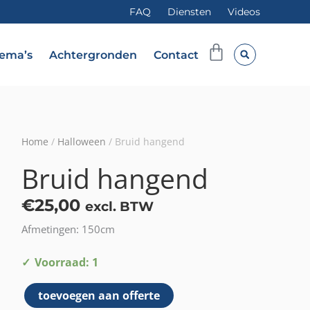
FAQ
Diensten
Videos
Winkelwag
ema’s
Achtergronden
Contact
Home
/
Halloween
/ Bruid hangend
Bruid hangend
€
25,00
excl. BTW
Afmetingen: 150cm
Bruid
Voorraad: 1
hangend
toevoegen aan offerte
aantal