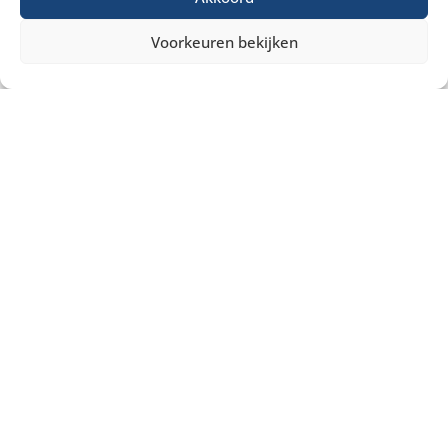
Voorkeuren bekijken
Misschien heb je ook interesse in ...
€
11,00
excl. BTW