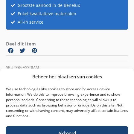
Grootste aanbod in de Benelux
Enkel kwalitatieve materialen
All-in service
Deel dit item
SKU
TGG-ASSDIAM
Categorieën
Black and white
,
Casino
,
The Great Gatsby
,
Vintage
,
Beheer het plaatsen van cookies
Winter wonderland
We use technologies like cookies to store and/or access device
information. We do this to improve browsing experience and to show
personalized ads. Consenting to these technologies will allow us to
process data such as browsing behavior or unique IDs on this site. Not
consenting or withdrawing consent, may adversely affect certain features
and functions.
Akkoord